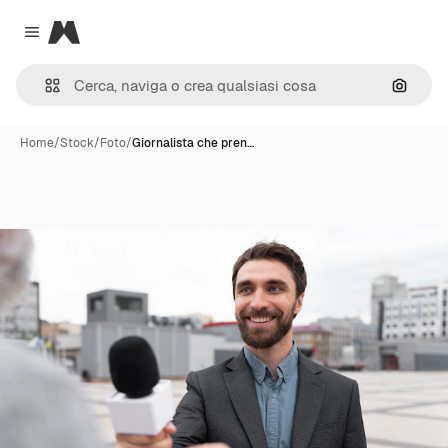
Magnific
Close menu
Cerca 
Home
/
Stock
/
Foto
/
Giornalista che pren…