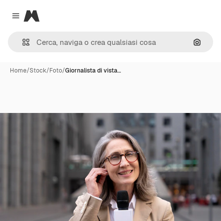
Magnific
Close menu
Cerca 
Home
/
Stock
/
Foto
/
Giornalista di vista…