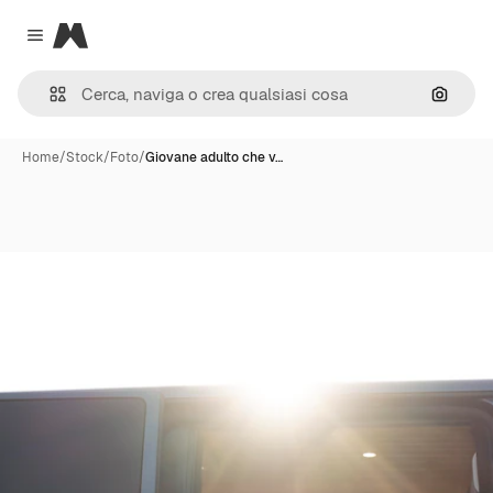
Magnific
Close menu
Cerca 
Home
/
Stock
/
Foto
/
Giovane adulto che v…