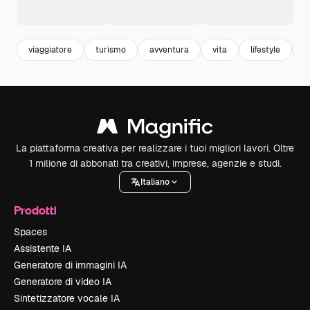
viaggiatore
turismo
avventura
vita
lifestyle
v
La piattaforma creativa per realizzare i tuoi migliori lavori. Oltre
1 milione di abbonati tra creativi, imprese, agenzie e studi.
Italiano
Prodotti
Spaces
Assistente IA
Generatore di immagini IA
Generatore di video IA
Sintetizzatore vocale IA