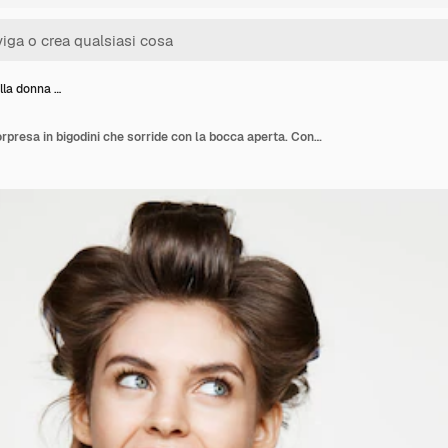
lla donna …
Giovane bella donna sorpresa in bigodini che sorride con la bocca aperta. Concetto di bellezza e spa.