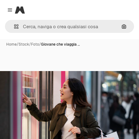
Magnific
Close menu
Cerca 
Home
/
Stock
/
Foto
/
Giovane che viaggia …