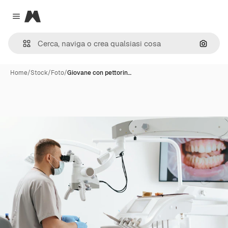
Magnific
Close menu
Cerca 
Home
/
Stock
/
Foto
/
Giovane con pettorin…