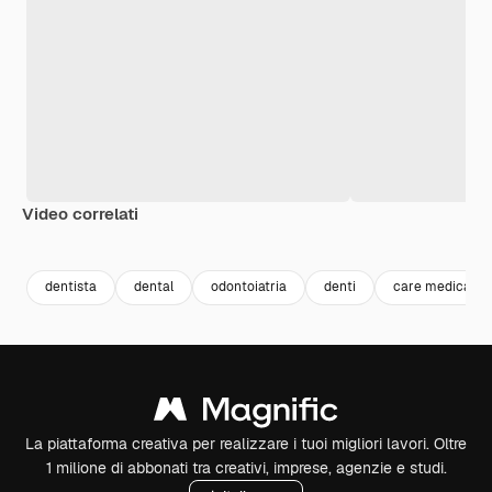
Video correlati
Premium
Premium
Premium
Premium
dentista
dental
odontoiatria
denti
care medical
La piattaforma creativa per realizzare i tuoi migliori lavori. Oltre
1 milione di abbonati tra creativi, imprese, agenzie e studi.