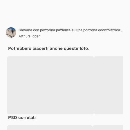
Giovane con pettorina paziente su una poltrona odontoiatrica e un dentista che si siede accanto a lui. Si guarda i denti usando un microscopio dentale e tiene in mano una fresa dentale e uno specchio.
ArthurHidden
Potrebbero piacerti anche queste foto.
PSD correlati