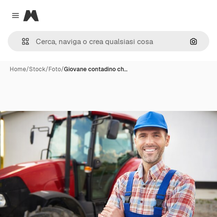
Magnific
Close menu
Cerca 
Home
/
Stock
/
Foto
/
Giovane contadino ch…