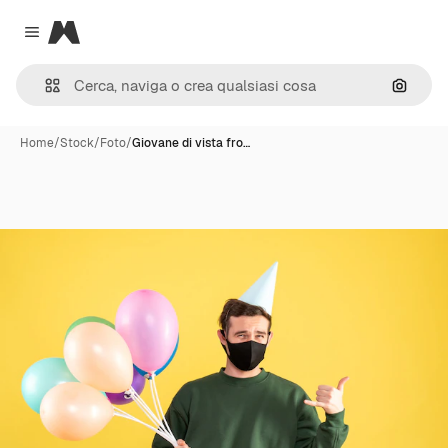
Magnific
Close menu
Cerca 
Home
/
Stock
/
Foto
/
Giovane di vista fro…