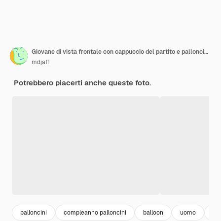
Giovane di vista frontale con cappuccio del partito e palloncini colorati che fanno chiamarmi segno di telefono su giallo
mdjaff
Potrebbero piacerti anche queste foto.
palloncini
compleanno palloncini
balloon
uomo
pe