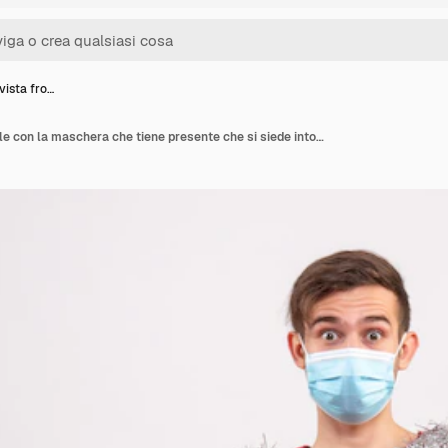
vista fro…
Giovane di vista frontale con la maschera che tiene presente che si siede intorno ai regali di natale