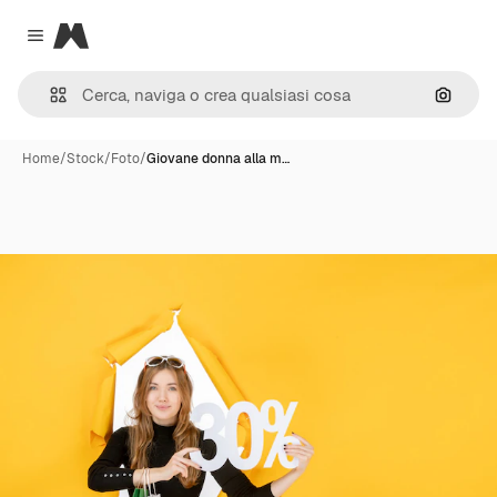
Magnific
Close menu
Cerca 
Home
/
Stock
/
Foto
/
Giovane donna alla m…