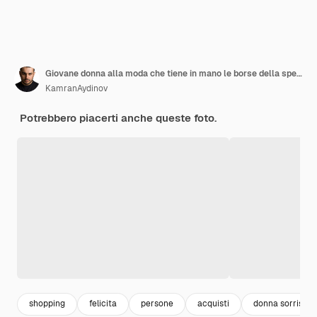
Giovane donna alla moda che tiene in mano le borse della spesa e la percentuale di sconto attraverso il foro di carta strappata nel muro
KamranAydinov
Potrebbero piacerti anche queste foto.
shopping
felicita
persone
acquisti
donna sorriso