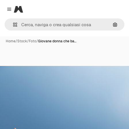
Magnific
Close menu
Cerca 
Home
/
Stock
/
Foto
/
Giovane donna che ba…