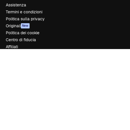
Assistenza
Termini e condizioni
Politica sulla privacy
Originali
New
Politica dei cookie
Centro di fiducia
Affiliati
Aziende
Azienda
Prezzi
Chi siamo
Recensioni
Lavora con noi
Cerca tendenze
Blog
Eventi
Slidesgo