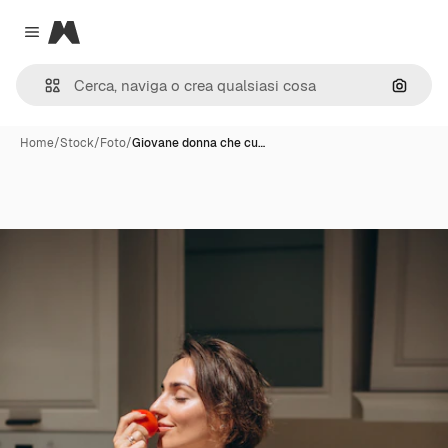
Magnific
Close menu
Cerca 
Home
/
Stock
/
Foto
/
Giovane donna che cu…