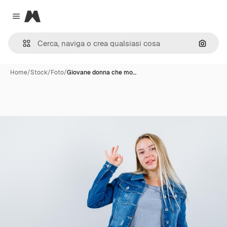
Magnific
Close menu
Cerca 
Home
/
Stock
/
Foto
/
Giovane donna che mo…