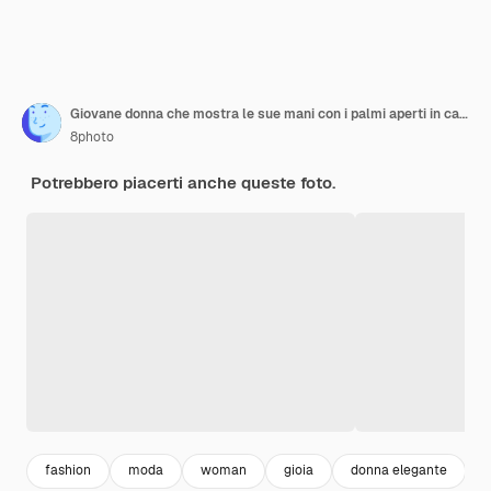
Giovane donna che mostra le sue mani con i palmi aperti in camicia blu, cappello
8photo
Potrebbero piacerti anche queste foto.
fashion
moda
woman
gioia
donna elegante
g