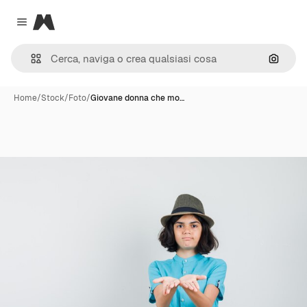
Magnific
Close menu
Cerca 
Home
/
Stock
/
Foto
/
Giovane donna che mo…