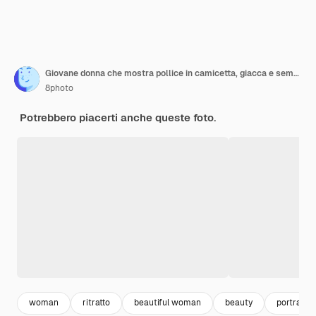
Giovane donna che mostra pollice in camicetta, giacca e sembra allegra. Vista frontale.
8photo
Potrebbero piacerti anche queste foto.
woman
ritratto
beautiful woman
beauty
portrait