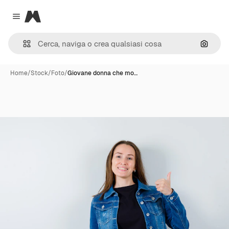
Magnific
Close menu
Cerca 
Home
/
Stock
/
Foto
/
Giovane donna che mo…