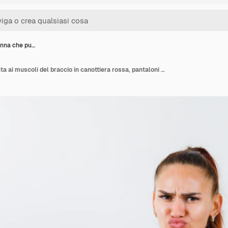
nna che pu…
Giovane donna che punta ai muscoli del braccio in canottiera rossa, pantaloni e guardando fiducioso, vista frontale.