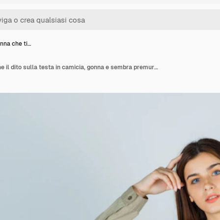
nna che ti…
Giovane donna che tiene il dito sulla testa in camicia, gonna e sembra premurosa, vista frontale.