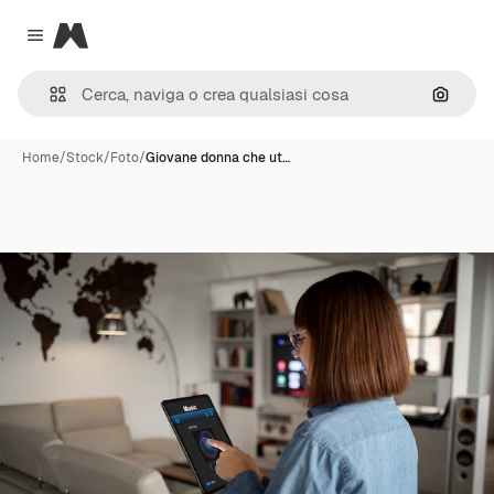
Magnific
Close menu
Cerca 
Home
/
Stock
/
Foto
/
Giovane donna che ut…