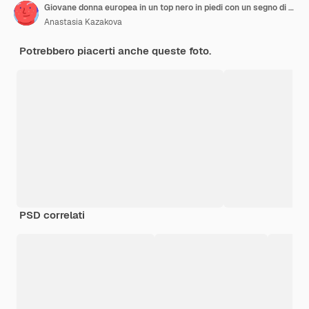
Giovane donna europea in un top nero in piedi con un segno di nastro sul petto per sostenere ottobre rosa e femmine che combattono il cancro al seno studio anonimo girato foto di alta qualità su sfondo bianco
Anastasia Kazakova
Potrebbero piacerti anche queste foto.
PSD correlati