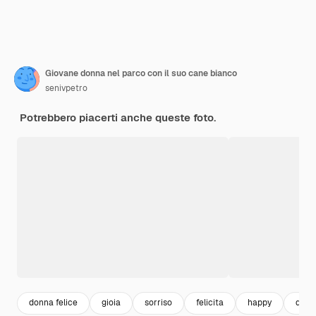
Giovane donna nel parco con il suo cane bianco
senivpetro
Potrebbero piacerti anche queste foto.
donna felice
gioia
sorriso
felicita
happy
donn