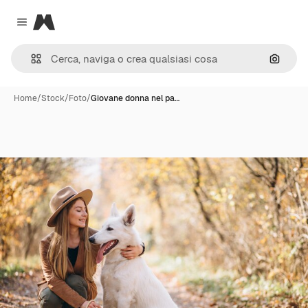
Magnific
Close menu
Cerca 
Home
/
Stock
/
Foto
/
Giovane donna nel pa…