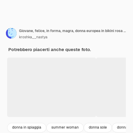
Giovane, felice, in forma, magra, donna europea in bikini rosa brillante, piscina blu.
kroshka__nastya
Potrebbero piacerti anche queste foto.
donna in spiaggia
summer woman
donna sole
donna el