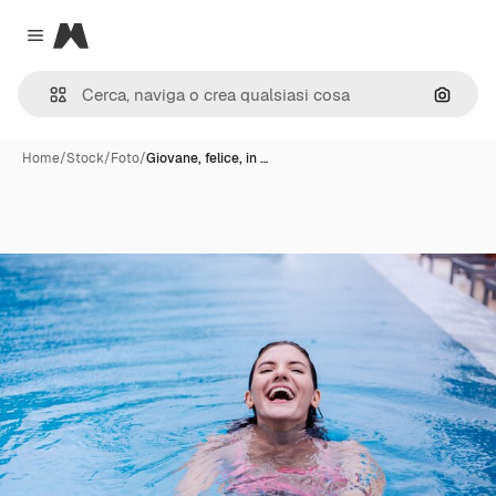
Magnific
Close menu
Cerca 
Home
/
Stock
/
Foto
/
Giovane, felice, in …