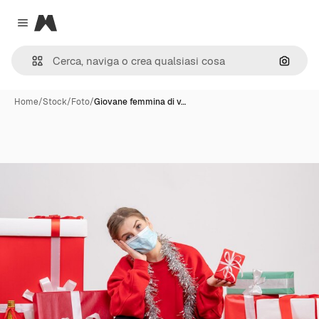
Magnific
Close menu
Cerca 
Home
/
Stock
/
Foto
/
Giovane femmina di v…