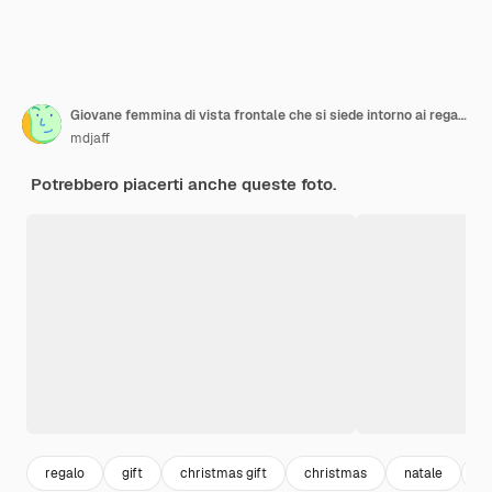
Giovane femmina di vista frontale che si siede intorno ai regali di Natale
mdjaff
Potrebbero piacerti anche queste foto.
regalo
gift
christmas gift
christmas
natale
p