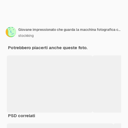
Giovane impressionato che guarda la macchina fotografica che mostra un gesto di silenzio che punta al lato isolato su sfondo blu
stockking
Potrebbero piacerti anche queste foto.
PSD correlati