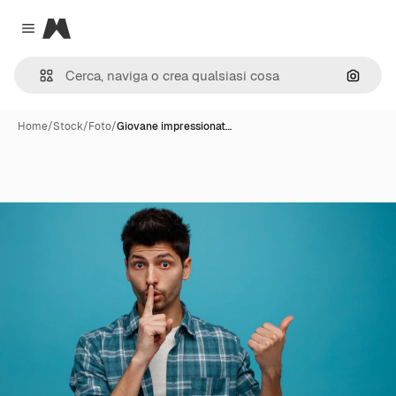
Magnific
Close menu
Cerca 
Home
/
Stock
/
Foto
/
Giovane impressionat…