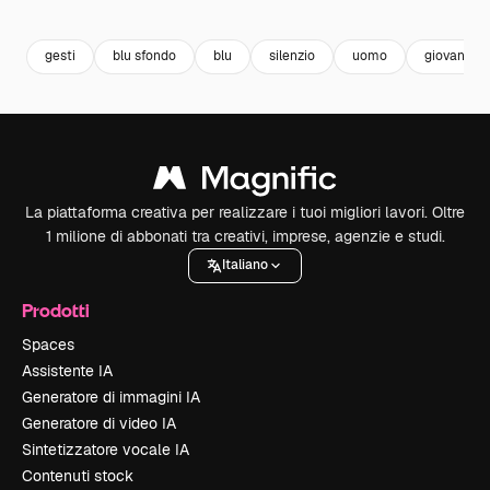
Premium
Premium
Premium
Premium
gesti
blu sfondo
blu
silenzio
uomo
giovani
La piattaforma creativa per realizzare i tuoi migliori lavori. Oltre
1 milione di abbonati tra creativi, imprese, agenzie e studi.
Italiano
Prodotti
Spaces
Assistente IA
Generatore di immagini IA
Generatore di video IA
Sintetizzatore vocale IA
Contenuti stock