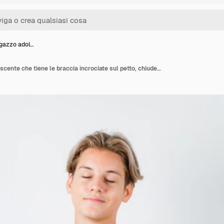
gazzo adol…
Giovane ragazzo adolescente che tiene le braccia incrociate sul petto, chiude gli occhi in maglietta e sembra pacifico. Vista frontale.