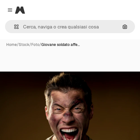
Magnific
Close menu
Cerca 
Home
/
Stock
/
Foto
/
Giovane soldato affe…