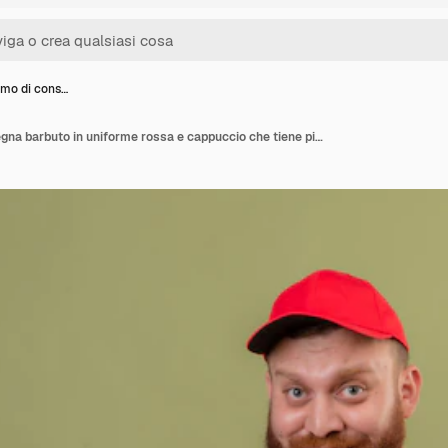
mo di cons…
Giovane uomo di consegna barbuto in uniforme rossa e cappuccio che tiene pila di scatole per pizza sorridente con la faccia felice che mostra segno giusto