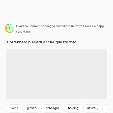
Giovane uomo di consegna barbuto in uniforme rossa e cappuccio che tiene pila di scatole per pizza sorridente fiducioso
stockking
Potrebbero piacerti anche queste foto.
uomo
giovani
consegna
holding
delivery
bar