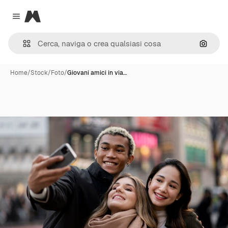
Magnific
Close menu
Cerca 
Home
/
Stock
/
Foto
/
Giovani amici in via…