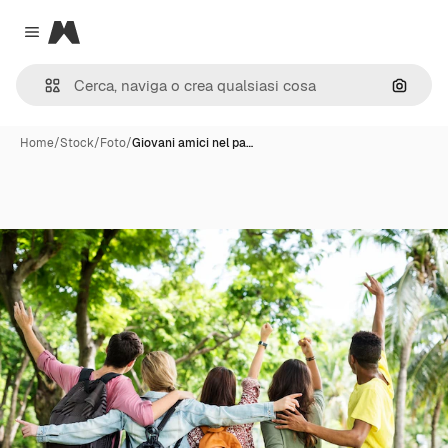
Magnific
Close menu
Cerca 
Home
/
Stock
/
Foto
/
Giovani amici nel pa…