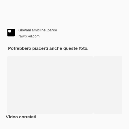
Giovani amici nel parco
rawpixel.com
Potrebbero piacerti anche queste foto.
Video correlati
Premium
Premium
Premium
Premium