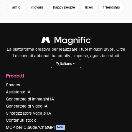
amici
giovani
happy people
liceo
friendship
a
La piattaforma creativa per realizzare i tuoi migliori lavori. Oltre
1 milione di abbonati tra creativi, imprese, agenzie e studi.
Italiano
Prodotti
Spaces
Assistente IA
Generatore di immagini IA
Generatore di video IA
Sintetizzatore vocale IA
Contenuti stock
MCP per Claude/ChatGPT
New