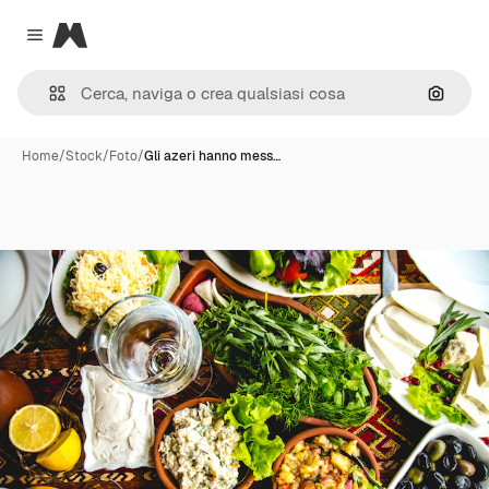
Magnific
Close menu
Cerca 
Home
/
Stock
/
Foto
/
Gli azeri hanno mess…