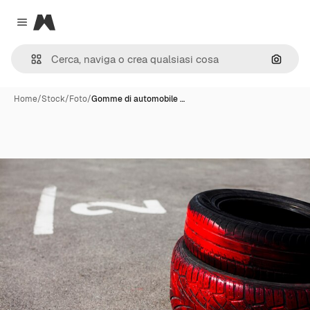
Magnific
Close menu
Cerca 
Home
/
Stock
/
Foto
/
Gomme di automobile …