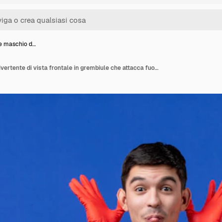
e maschio d…
Governante maschio divertente di vista frontale in grembiule che attacca fuori la sua lingua