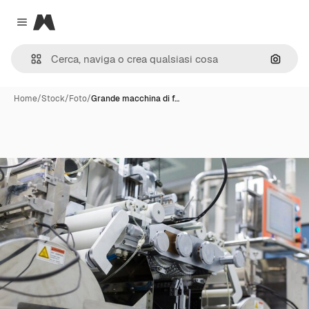
Magnific
Close menu
Cerca 
Home
/
Stock
/
Foto
/
Grande macchina di f…