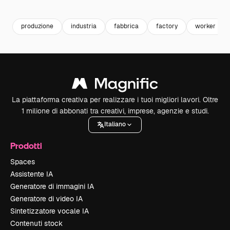
Premium
Premium
Premium
Premium
produzione
industria
fabbrica
factory
worker
La piattaforma creativa per realizzare i tuoi migliori lavori. Oltre
1 milione di abbonati tra creativi, imprese, agenzie e studi.
Italiano
Prodotti
Spaces
Assistente IA
Generatore di immagini IA
Generatore di video IA
Sintetizzatore vocale IA
Contenuti stock