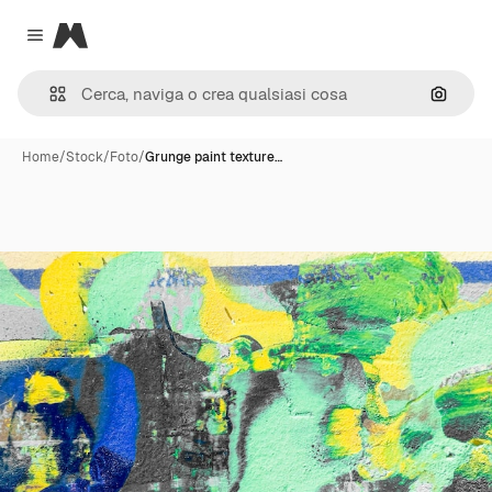
Magnific
Close menu
Cerca 
Home
/
Stock
/
Foto
/
Grunge paint texture…