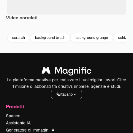
Video correlati
Premium
Premium
Premium
Premium
scratch
background brush
background grunge
schizzo
La piattaforma creativa per realizzare i tuoi migliori lavori. Oltre
1 milione di abbonati tra creativi, imprese, agenzie e studi.
Italiano
Prodotti
Spaces
Assistente IA
Generatore di immagini IA