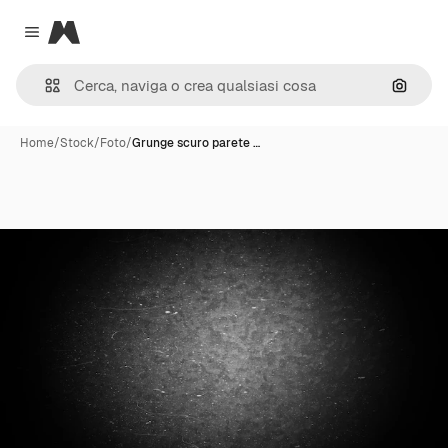
Magnific
Close menu
Cerca 
Home
/
Stock
/
Foto
/
Grunge scuro parete …