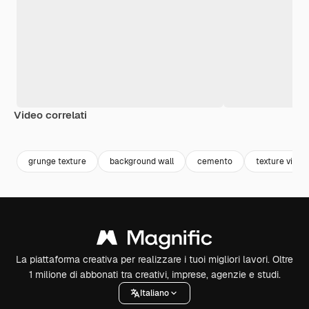
Video correlati
Premium
Premium
Premium
Premium
grunge texture
background wall
cemento
texture vinta
La piattaforma creativa per realizzare i tuoi migliori lavori. Oltre
1 milione di abbonati tra creativi, imprese, agenzie e studi.
Italiano