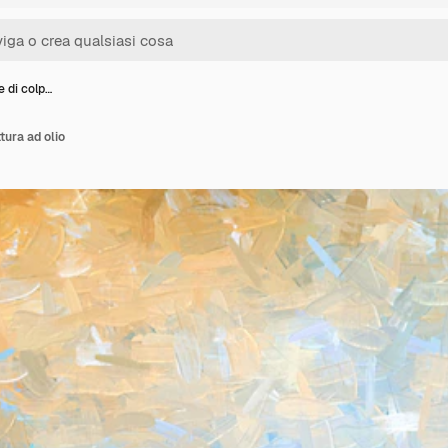
e di colp…
ttura ad olio