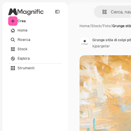
Crea
Home
/
Stock
/
Foto
/
Grunge stil
Home
Ricerca
Grunge stile di colpi pi
kjpargeter
Stock
Esplora
Strumenti