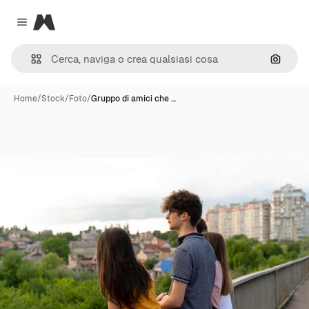
Magnific
Close menu
Cerca 
Home
/
Stock
/
Foto
/
Gruppo di amici che …