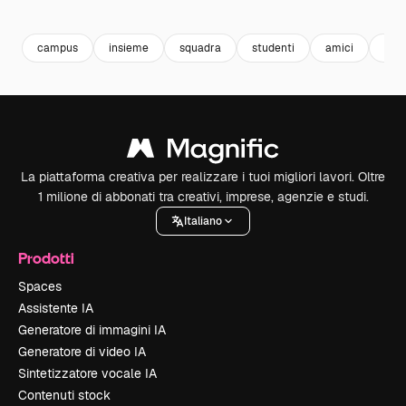
Premium
Premium
Premium
Premium
campus
insieme
squadra
studenti
amici
coll
La piattaforma creativa per realizzare i tuoi migliori lavori. Oltre
1 milione di abbonati tra creativi, imprese, agenzie e studi.
Italiano
Prodotti
Spaces
Assistente IA
Generatore di immagini IA
Generatore di video IA
Sintetizzatore vocale IA
Contenuti stock