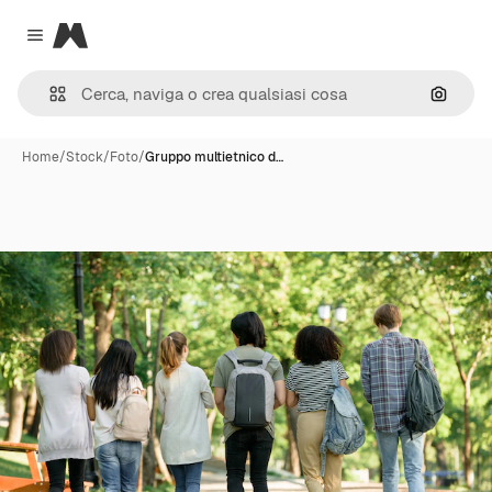
Magnific
Close menu
Cerca 
Home
/
Stock
/
Foto
/
Gruppo multietnico d…