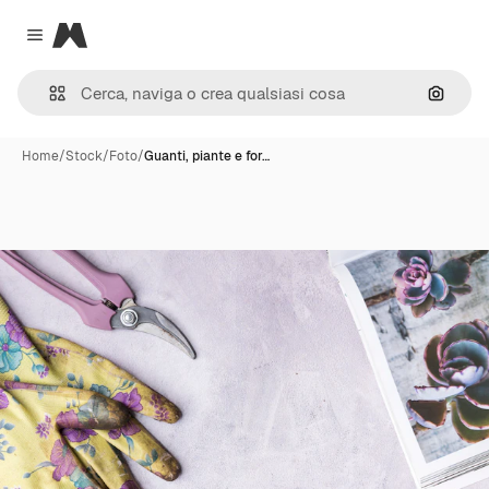
Magnific
Close menu
Cerca 
Home
/
Stock
/
Foto
/
Guanti, piante e for…