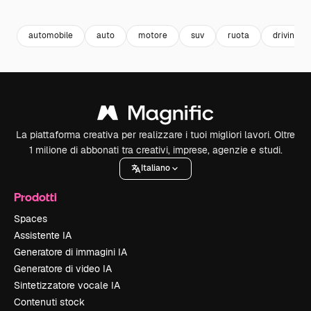
Premium
Premium
Premium
Premium
automobile
auto
motore
suv
ruota
driving
La piattaforma creativa per realizzare i tuoi migliori lavori. Oltre
1 milione di abbonati tra creativi, imprese, agenzie e studi.
Italiano
Prodotti
Spaces
Assistente IA
Generatore di immagini IA
Generatore di video IA
Sintetizzatore vocale IA
Contenuti stock