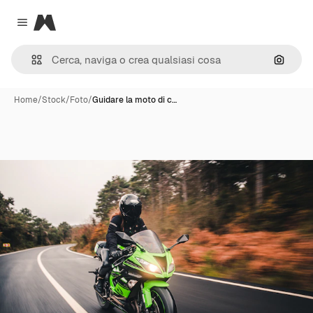
Magnific
Close menu
Cerca 
Home
/
Stock
/
Foto
/
Guidare la moto di c…