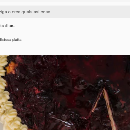
ta di tor…
distesa piatta