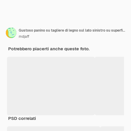
Gustoso panino su tagliere di legno sul lato sinistro su superficie di colore misto scuro con spazio libero
mdjaff
Potrebbero piacerti anche queste foto.
PSD correlati