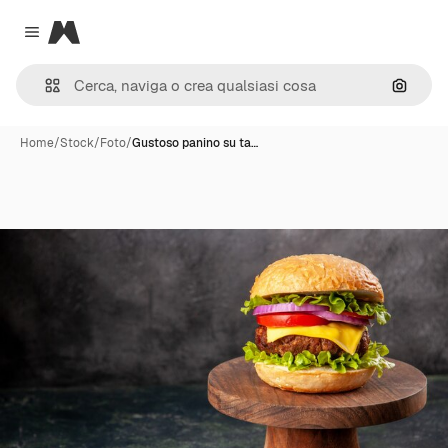
Magnific
Close menu
Cerca 
Home
/
Stock
/
Foto
/
Gustoso panino su ta…