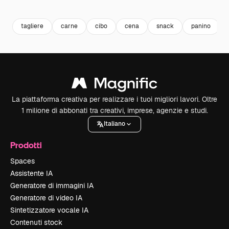
Premium
Premium
Premium
Premium
tagliere
carne
cibo
cena
snack
panino
La piattaforma creativa per realizzare i tuoi migliori lavori. Oltre
1 milione di abbonati tra creativi, imprese, agenzie e studi.
Italiano
Prodotti
Spaces
Assistente IA
Generatore di immagini IA
Generatore di video IA
Sintetizzatore vocale IA
Contenuti stock