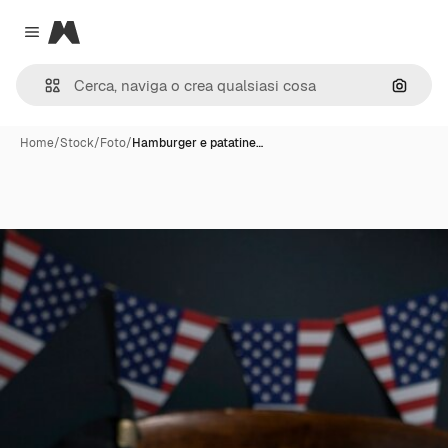
Magnific
Close menu
Cerca 
Home
/
Stock
/
Foto
/
Hamburger e patatine…