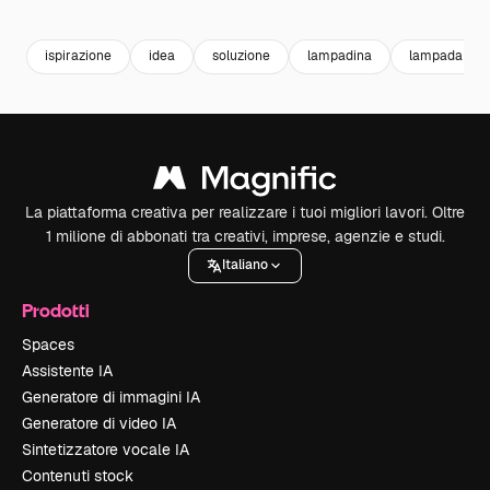
Premium
Premium
Premium
Premium
ispirazione
idea
soluzione
lampadina
lampada
La piattaforma creativa per realizzare i tuoi migliori lavori. Oltre
1 milione di abbonati tra creativi, imprese, agenzie e studi.
Italiano
Prodotti
Spaces
Assistente IA
Generatore di immagini IA
Generatore di video IA
Sintetizzatore vocale IA
Contenuti stock