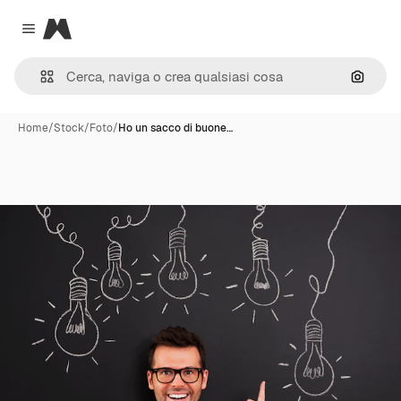
Magnific
Close menu
Cerca 
Home
/
Stock
/
Foto
/
Ho un sacco di buone…