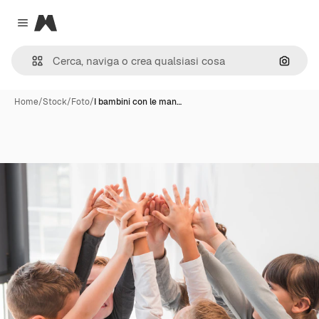
Magnific
Close menu
Cerca 
Home
/
Stock
/
Foto
/
I bambini con le man…