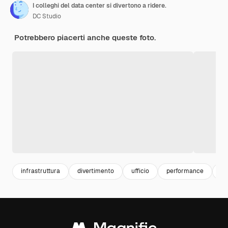
I colleghi del data center si divertono a ridere.
DC Studio
Potrebbero piacerti anche queste foto.
infrastruttura
divertimento
ufficio
performance
in