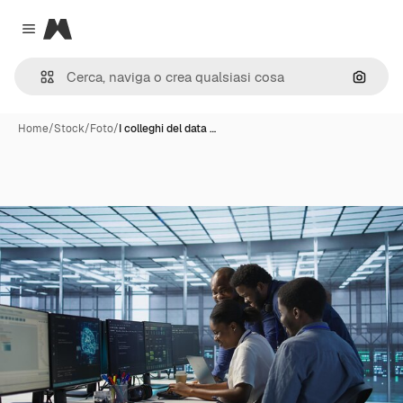
Magnific
Close menu
Cerca 
Home
/
Stock
/
Foto
/
I colleghi del data …