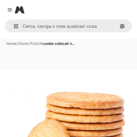
Magnific
Close menu
Cerca 
Home
/
Stock
/
Foto
/
I cookie collocati n…