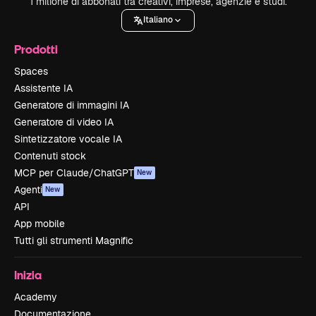
1 milione di abbonati tra creativi, imprese, agenzie e studi.
Italiano
Prodotti
Spaces
Assistente IA
Generatore di immagini IA
Generatore di video IA
Sintetizzatore vocale IA
Contenuti stock
MCP per Claude/ChatGPT
New
Agenti
New
API
App mobile
Tutti gli strumenti Magnific
Inizia
Academy
Documentazione