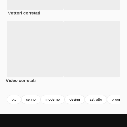
Vettori correlati
Video correlati
Premium
Premium
Premium
Premium
Generato da
blu
segno
moderno
design
astratto
progressi