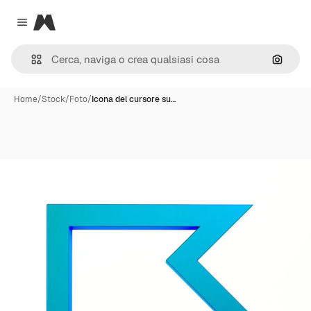
Magnific
Close menu
Cerca 
Home
/
Stock
/
Foto
/
Icona del cursore su…