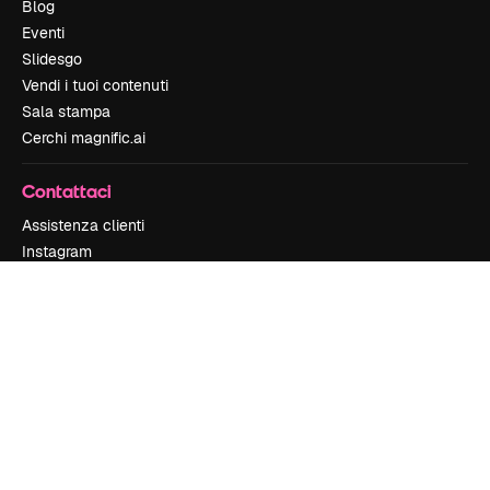
Blog
Eventi
Slidesgo
Vendi i tuoi contenuti
Sala stampa
Cerchi magnific.ai
Contattaci
Assistenza clienti
Instagram
YouTube
LinkedIn
TikTok
Discord
X
Reddit
Copyright © 2010-
2026
Freepik Company S.L.U.
Tutti i diritti riservati
.