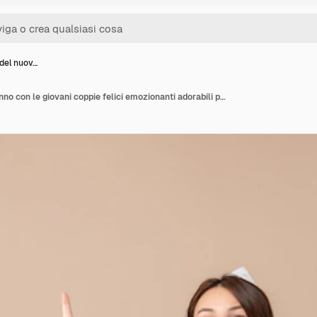
 del nuov…
Il concetto del nuovo anno con le giovani coppie felici emozionanti adorabili porta il cappello del nuovo anno sull'immagine di riserva grigia