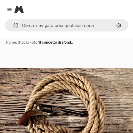
Magnific
Close menu
Cerca 
Home
/
Stock
/
Foto
/
Il concetto di sfond…